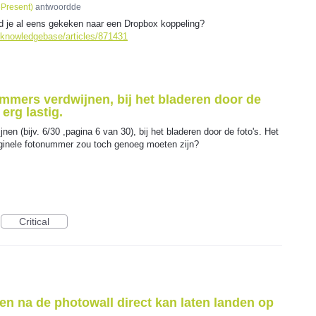
ePresent
)
antwoordde
ad je al eens gekeken naar een Dropbox koppeling?
m/knowledgebase/articles/871431
ummers verdwijnen, bij het bladeren door de
 erg lastig.
en (bijv. 6/30 ,pagina 6 van 30), bij het bladeren door de foto's. Het
originele fotonummer zou toch genoeg moeten zijn?
Critical
ten na de photowall direct kan laten landen op