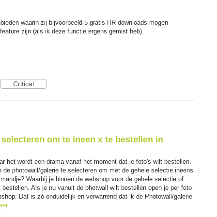
anbieden waarin zij bijvoorbeeld 5 gratis HR downloads mogen
 feature zijn (als ik deze functie ergens gemist heb).
Critical
selecteren om te ineen x te bestellen in
ar het wordt een drama vanaf het moment dat je foto's wilt bestellen.
n de photowall/galerie te selecteren om met de gehele selectie ineens
lmandje? Waarbij je binnen de webshop voor de gehele selectie of
bestellen. Als je nu vanuit de photwall wilt bestellen open je per foto
bshop. Dat is zó onduidelijk en verwarrend dat ik de Photowall/galerie
eer