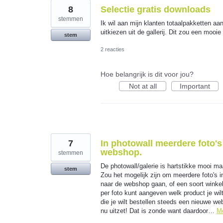
8
Selectie gratis downloads
stemmen
Ik wil aan mijn klanten totaalpakketten a
uitkiezen uit de gallerij. Dit zou een mooie
stem
2 reacties
Hoe belangrijk is dit voor jou?
Not at all
Important
7
In photowall meerdere foto's 
webshop.
stemmen
De photowall/galerie is hartstikke mooi ma
stem
Zou het mogelijk zijn om meerdere foto's i
naar de webshop gaan, of een soort winke
per foto kunt aangeven welk product je wilt 
die je wilt bestellen steeds een nieuwe we
nu uitzet! Dat is zonde want daardoor…
M