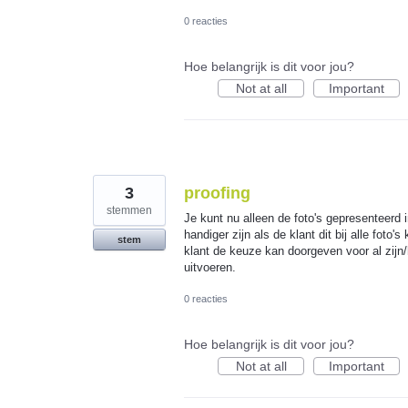
0 reacties
Hoe belangrijk is dit voor jou?
Not at all
Important
3
proofing
stemmen
Je kunt nu alleen de foto's gepresenteerd 
handiger zijn als de klant dit bij alle foto
stem
klant de keuze kan doorgeven voor al zijn/h
uitvoeren.
0 reacties
Hoe belangrijk is dit voor jou?
Not at all
Important