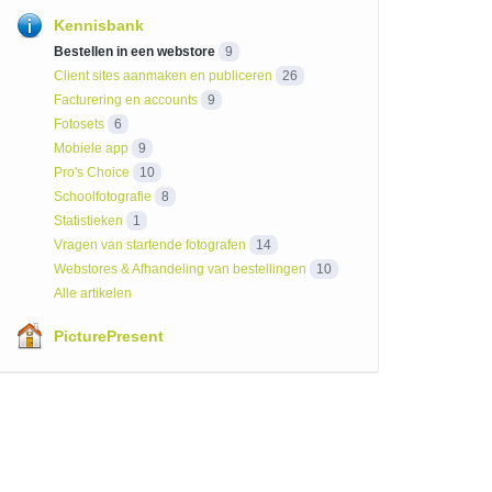
Kennisbank
Bestellen in een webstore
9
Client sites aanmaken en publiceren
26
Facturering en accounts
9
Fotosets
6
Mobiele app
9
Pro's Choice
10
Schoolfotografie
8
Statistieken
1
Vragen van startende fotografen
14
Webstores & Afhandeling van bestellingen
10
Alle artikelen
PicturePresent