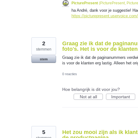
PicturePresent
(
PicturePresent, Pictur
ha André, dank voor je suggestie! H
https://picturepresent.uservoice.co
2
Graag zie ik dat de paginan
foto's. Het is voor de klanten
stemmen
Graag zie ik dat de paginanummers verdwijn
stem
is voor de klanten erg lastig. Alleen het 
0 reacties
Hoe belangrijk is dit voor jou?
Not at all
Important
5
Het zou mooi zijn als ik klan
de productpagina.
stemmen