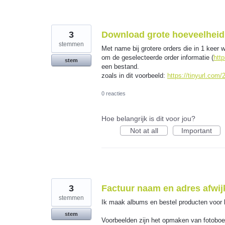
3
Download grote hoeveelheid 
stemmen
Met name bij grotere orders die in 1 keer w
om de geselecteerde order informatie (
http
stem
een bestand.
zoals in dit voorbeeld:
https://tinyurl.com
0 reacties
Hoe belangrijk is dit voor jou?
Not at all
Important
3
Factuur naam en adres afwij
stemmen
Ik maak albums en bestel producten voor 
stem
Voorbeelden zijn het opmaken van fotoboek