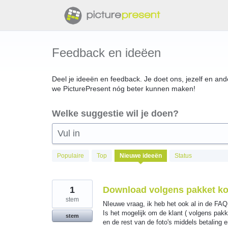
Doorgaan
naar
artikel
Feedback en ideëen
Deel je ideeën en feedback. Je doet ons, jezelf en and
we PicturePresent nóg beter kunnen maken!
Welke suggestie wil je doen?
Vul in
33
Populaire
Top
Nieuwe
ideeën
Status
gevonden
resultaten
1
Download volgens pakket kor
stem
NIeuwe vraag, ik heb het ook al in de FAQ
Is het mogelijk om de klant ( volgens pakk
stem
en de rest van de foto's middels betaling e