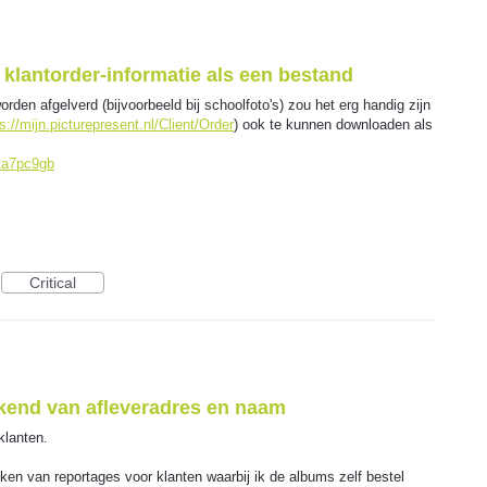
klantorder-informatie als een bestand
orden afgelverd (bijvoorbeeld bij schoolfoto's) zou het erg handig zijn
s://mijn.picturepresent.nl/Client/Order
) ook te kunnen downloaden als
/2a7pc9gb
Critical
kend van afleveradres en naam
klanten.
en van reportages voor klanten waarbij ik de albums zelf bestel