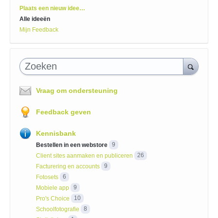
Categorieën
Plaats een nieuw idee…
Alle ideeën
Mijn Feedback
Zoeken
Vraag om ondersteuning
Feedback geven
Kennisbank
Bestellen in een webstore
9
Client sites aanmaken en publiceren
26
Facturering en accounts
9
Fotosets
6
Mobiele app
9
Pro's Choice
10
Schoolfotografie
8