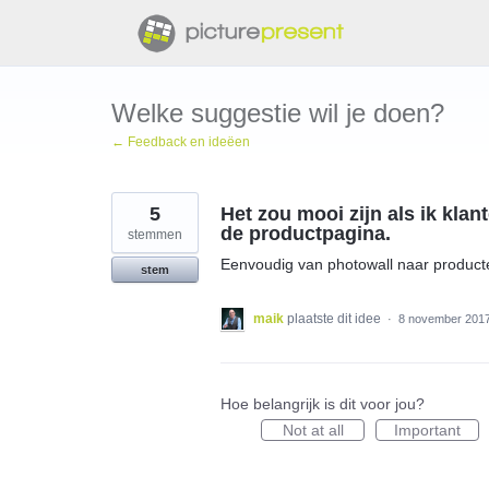
Doorgaan
naar
artikel
Welke suggestie wil je doen?
← Feedback en ideëen
5
Het zou mooi zijn als ik klan
de productpagina.
stemmen
Eenvoudig van photowall naar product
stem
maik
plaatste dit idee
·
8 november 201
Hoe belangrijk is dit voor jou?
Not at all
Important