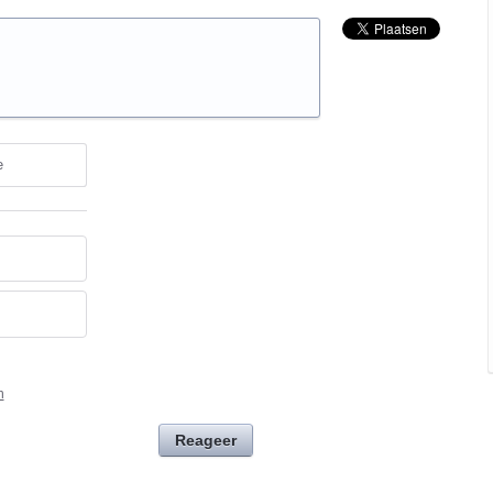
e
n
Reageer