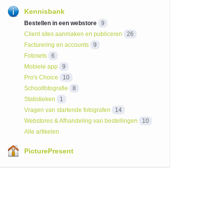
Kennisbank
Bestellen in een webstore
9
Client sites aanmaken en publiceren
26
Facturering en accounts
9
Fotosets
6
Mobiele app
9
Pro's Choice
10
Schoolfotografie
8
Statistieken
1
Vragen van startende fotografen
14
Webstores & Afhandeling van bestellingen
10
Alle artikelen
PicturePresent