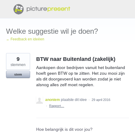
Doorgaan
naar
artikel
Welke suggestie wil je doen?
← Feedback en ideëen
9
BTW naar Buitenland (zakelijk)
stemmen
Aankopen door bedrijven vanuit het buitenland
hoeft geen BTW op te zitten. Het zou mooi zijn
stem
als dit doorgevoerd kan worden zodat je niet
alsnog alles zelf moet regelen.
anoniem
plaatste dit idee
·
29 april 2016
·
Rapport…
Hoe belangrijk is dit voor jou?